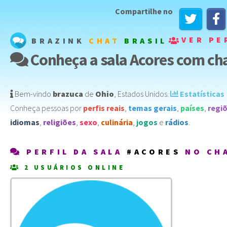
Compartilhe no
VER PE
BRAZINK
CHAT
BRASIL
Conheça a sala Acores com cha
Bem-vindo
brazuca
de
Ohio
,
Estados Unidos
️.
Estatísticas
Conheça pessoas por
perfis reais
,
temas gerais
,
países
,
regi
idiomas
,
religiões
,
sexo
,
culinária
,
jogos
e
rádios
.
PERFIL DA SALA
#ACORES
NO CH
2 USUÁRIOS ONLINE