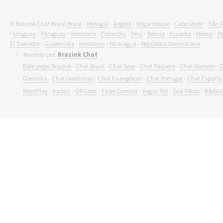
© Brazink Chat Brasil
Brasil
-
Portugal
-
Angola
-
Moçambique
-
Cabo Verde
-
São T
-
Uruguay
-
Paraguay
-
Venezuela
-
Colombia
-
Perú
-
Bolivia
-
Ecuador
-
México
-
P
El Salvador
-
Guatemala
-
Honduras
-
Nicaragua
-
República Dominicana
Mantido por:
Brazink Chat
Bate-papo Brazink
-
Chat Brasil
-
Chat Sexo
-
Chat Paquera
-
Chat Namoro
-
C
Gordinha
-
Chat Gordinhas
-
Chat Evangélicos
-
Chat Portugal
-
Chat España
WordPlay
-
Xadrez
-
QR Code
-
Fazer Comida
-
Vagas Teó
-
Sua Rádio
-
Rádio 