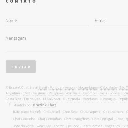
CONTATO
© Brazink Chat Brasil
Brasil
-
Portugal
-
Angola
-
Moçambique
-
Cabo Verde
-
São T
Argentina
-
Chile
-
Uruguay
-
Paraguay
-
Venezuela
-
Colombia
-
Perú
-
Bolivia
-
Ecu
Costa Rica
-
Puerto Rico
-
El Salvador
-
Guatemala
-
Honduras
-
Nicaragua
-
Repúb
Mantido por:
Brazink Chat
Bate-papo Brazink
-
Chat Brasil
-
Chat Sexo
-
Chat Paquera
-
Chat Namoro
-
C
Chat Gordinha
-
Chat Gordinhas
-
Chat Evangélicos
-
Chat Portugal
-
Chat Es
Jogo da Velha
-
WordPlay
-
Xadrez
-
QR Code
-
Fazer Comida
-
Vagas Teó
-
Sua