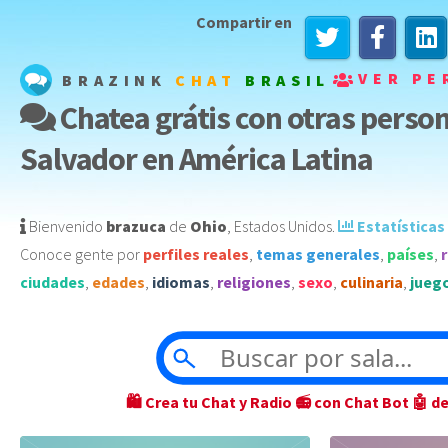
Compartir en
VER PE
BRAZINK
CHAT
BRASIL
Chatea grátis con otras person
Salvador en América Latina
Bienvenido
brazuca
de
Ohio
,
Estados Unidos
️.
Estatísticas
Conoce gente por
perfiles reales
,
temas generales
,
países
,
ciudades
,
edades
,
idiomas
,
religiones
,
sexo
,
culinaria
,
jueg
🛍 Crea tu Chat y Radio 📻 con Chat Bot 🤖 d