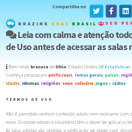
Compartilhe no
VER PE
BRAZINK
CHAT
BRASIL
Leia com calma e atenção tod
de Uso antes de acessar as salas 
Bem-vindo
brazuca
de
Ohio
,
Estados Unidos
️.
Estatísticas
Conheça pessoas por
perfis reais
,
temas gerais
,
países
,
regi
idades
,
idiomas
,
religiões
,
sexo
,
culinária
,
jogos
e
rádios
.
TERMOS DE USO
Não é permitido nenhum conteúdo adulto nem nickname com ori
livres. Os moderadores e voluntários têm o dever de aplicar os t
As salas adultas são restritas a verificação de idade com doc