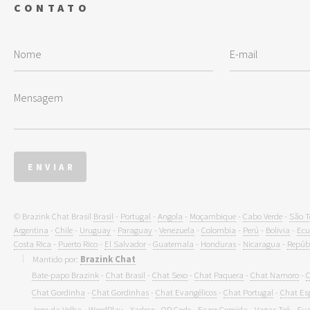
CONTATO
© Brazink Chat Brasil
Brasil
-
Portugal
-
Angola
-
Moçambique
-
Cabo Verde
-
São T
Argentina
-
Chile
-
Uruguay
-
Paraguay
-
Venezuela
-
Colombia
-
Perú
-
Bolivia
-
Ecu
Costa Rica
-
Puerto Rico
-
El Salvador
-
Guatemala
-
Honduras
-
Nicaragua
-
Repúb
Mantido por:
Brazink Chat
Bate-papo Brazink
-
Chat Brasil
-
Chat Sexo
-
Chat Paquera
-
Chat Namoro
-
C
Chat Gordinha
-
Chat Gordinhas
-
Chat Evangélicos
-
Chat Portugal
-
Chat Es
Jogo da Velha
-
WordPlay
-
Xadrez
-
QR Code
-
Fazer Comida
-
Vagas Teó
-
Sua