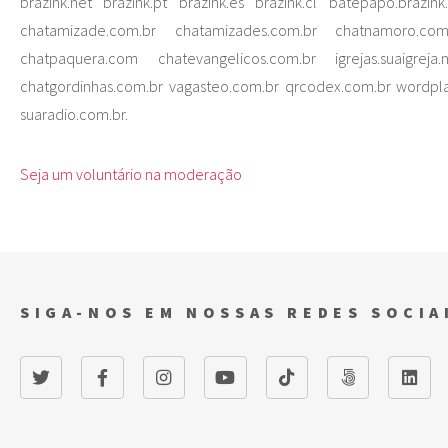
brazink.net brazink.pt brazink.es brazink.cl batepapo.brazink
chatamizade.com.br chatamizades.com.br chatnamoro.com
chatpaquera.com chatevangelicos.com.br igrejas.suaigreja.
chatgordinhas.com.br vagasteo.com.br qrcodex.com.br wordpla
suaradio.com.br.
Seja um voluntário na moderação
SIGA-NOS EM NOSSAS REDES SOCIA