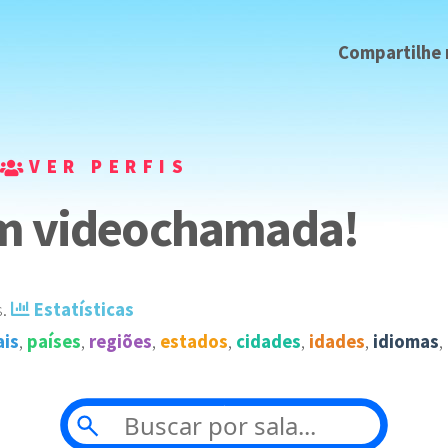
Compartilhe
VER PERFIS
om videochamada!
s
️.
Estatísticas
ais
,
países
,
regiões
,
estados
,
cidades
,
idades
,
idiomas
,