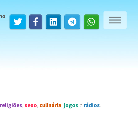
 no
ME
religiões
,
sexo
,
culinária
,
jogos
e
rádios
.