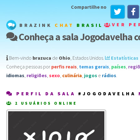
Compartilhe no
VER PE
BRAZINK
CHAT
BRASIL
Conheça a sala Jogodavelha co
Bem-vindo
brazuca
de
Ohio
,
Estados Unidos
️.
Estatísticas
Conheça pessoas por
perfis reais
,
temas gerais
,
países
,
regi
idiomas
,
religiões
,
sexo
,
culinária
,
jogos
e
rádios
.
PERFIL DA SALA
#JOGODAVELHA
2 USUÁRIOS ONLINE