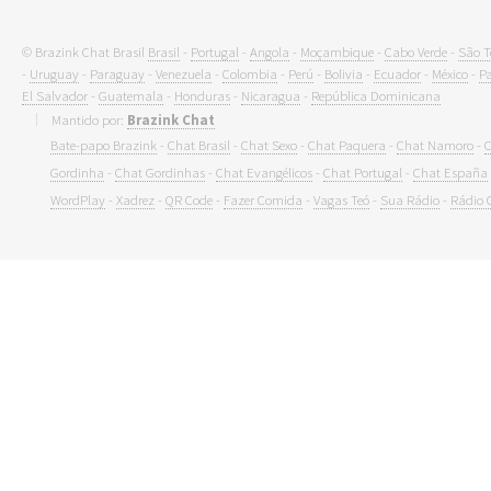
© Brazink Chat Brasil
Brasil
-
Portugal
-
Angola
-
Moçambique
-
Cabo Verde
-
São T
-
Uruguay
-
Paraguay
-
Venezuela
-
Colombia
-
Perú
-
Bolivia
-
Ecuador
-
México
-
P
El Salvador
-
Guatemala
-
Honduras
-
Nicaragua
-
República Dominicana
Mantido por:
Brazink Chat
Bate-papo Brazink
-
Chat Brasil
-
Chat Sexo
-
Chat Paquera
-
Chat Namoro
-
C
Gordinha
-
Chat Gordinhas
-
Chat Evangélicos
-
Chat Portugal
-
Chat España
WordPlay
-
Xadrez
-
QR Code
-
Fazer Comida
-
Vagas Teó
-
Sua Rádio
-
Rádio 