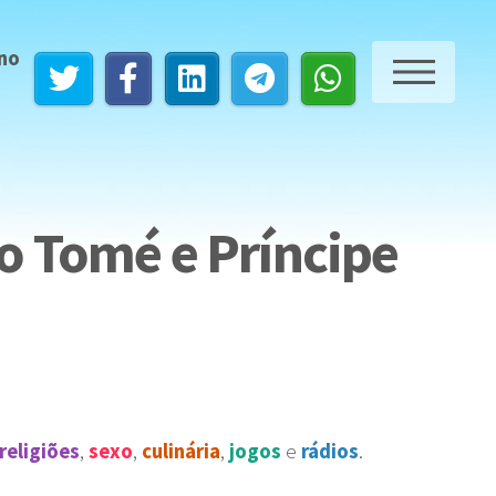
 no
ME
o Tomé e Príncipe
religiões
,
sexo
,
culinária
,
jogos
e
rádios
.