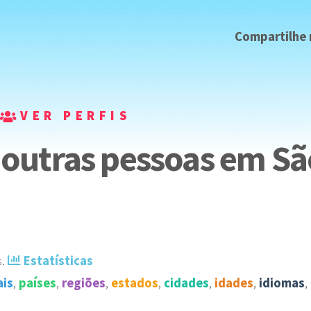
Compartilhe
VER PERFIS
outras pessoas em Sã
s
️.
Estatísticas
ais
,
países
,
regiões
,
estados
,
cidades
,
idades
,
idiomas
,