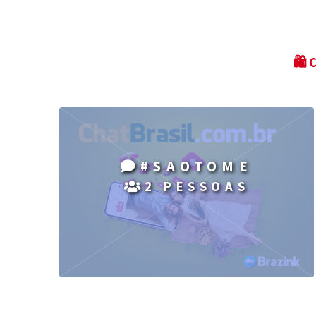
🛍 
#SAOTOME
2 PESSOAS