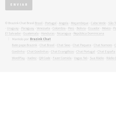
© Brazink Chat Brasil
Brasil
-
Portugal
-
Angola
-
Moçambique
-
Cabo Verde
-
São T
-
Uruguay
-
Paraguay
-
Venezuela
-
Colombia
-
Perú
-
Bolivia
-
Ecuador
-
México
-
P
El Salvador
-
Guatemala
-
Honduras
-
Nicaragua
-
República Dominicana
Mantido por:
Brazink Chat
Bate-papo Brazink
-
Chat Brasil
-
Chat Sexo
-
Chat Paquera
-
Chat Namoro
-
C
Gordinha
-
Chat Gordinhas
-
Chat Evangélicos
-
Chat Portugal
-
Chat España
WordPlay
-
Xadrez
-
QR Code
-
Fazer Comida
-
Vagas Teó
-
Sua Rádio
-
Rádio 