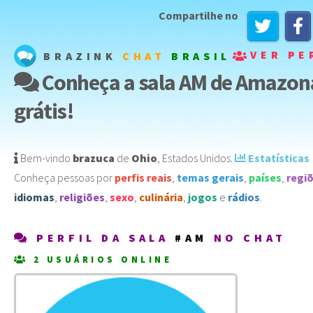
Compartilhe no
VER PE
BRAZINK
CHAT
BRASIL
Conheça a sala AM de Amazon
grátis!
Bem-vindo
brazuca
de
Ohio
,
Estados Unidos
️.
Estatísticas
Conheça pessoas por
perfis reais
,
temas gerais
,
países
,
regi
idiomas
,
religiões
,
sexo
,
culinária
,
jogos
e
rádios
.
PERFIL DA SALA
#AM
NO CHAT
2 USUÁRIOS ONLINE