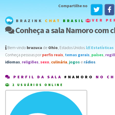
Compartilhe no
VER PE
BRAZINK
CHAT
BRASIL
Conheça a sala Namoro com ch
Bem-vindo
brazuca
de
Ohio
,
Estados Unidos
️.
Estatísticas
Conheça pessoas por
perfis reais
,
temas gerais
,
países
,
regi
idiomas
,
religiões
,
sexo
,
culinária
,
jogos
e
rádios
.
PERFIL DA SALA
#NAMORO
NO CH
2 USUÁRIOS ONLINE