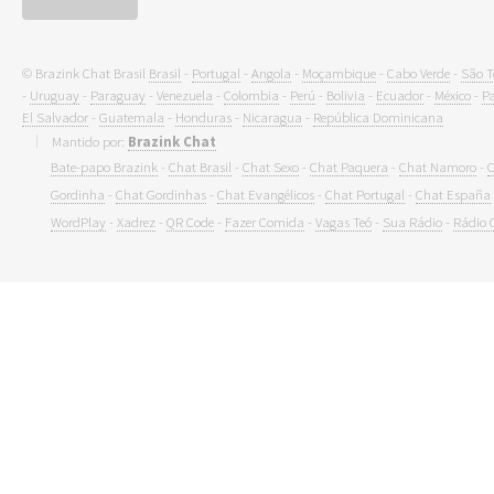
© Brazink Chat Brasil
Brasil
-
Portugal
-
Angola
-
Moçambique
-
Cabo Verde
-
São T
-
Uruguay
-
Paraguay
-
Venezuela
-
Colombia
-
Perú
-
Bolivia
-
Ecuador
-
México
-
P
El Salvador
-
Guatemala
-
Honduras
-
Nicaragua
-
República Dominicana
Mantido por:
Brazink Chat
Bate-papo Brazink
-
Chat Brasil
-
Chat Sexo
-
Chat Paquera
-
Chat Namoro
-
C
Gordinha
-
Chat Gordinhas
-
Chat Evangélicos
-
Chat Portugal
-
Chat España
WordPlay
-
Xadrez
-
QR Code
-
Fazer Comida
-
Vagas Teó
-
Sua Rádio
-
Rádio 