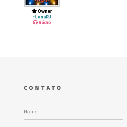
Owner
~LunaRJ
Rádio
CONTATO