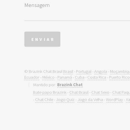
© Brazink Chat Brasil
Brasil
-
Portugal
-
Angola
-
Moçambiq
Ecuador
-
México
-
Panamá
-
Cuba
-
Costa Rica
-
Puerto Rico
Mantido por:
Brazink Chat
Bate-papo Brazink
-
Chat Brasil
-
Chat Sexo
-
Chat Paq
-
Chat Chile
-
Jogo Quiz
-
Jogo da Velha
-
WordPlay
-
Xa