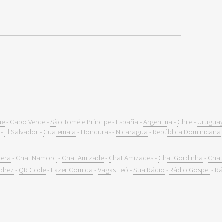
ue
-
Cabo Verde
-
São Tomé e Príncipe
-
España
-
Argentina
-
Chile
-
Urugua
-
El Salvador
-
Guatemala
-
Honduras
-
Nicaragua
-
República Dominicana
uera
-
Chat Namoro
-
Chat Amizade
-
Chat Amizades
-
Chat Gordinha
-
Chat
drez
-
QR Code
-
Fazer Comida
-
Vagas Teó
-
Sua Rádio
-
Rádio Gospel
-
Rá