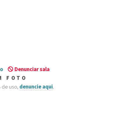
to
Denunciar sala
M FOTO
s de uso,
denuncie aqui
.