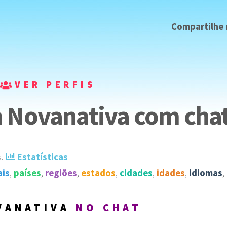
Compartilhe
VER PERFIS
 Novanativa com chat 
s
️.
Estatísticas
ais
,
países
,
regiões
,
estados
,
cidades
,
idades
,
idiomas
,
VANATIVA
NO CHAT