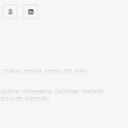
y
-
Paraguay
-
Venezuela
-
Colombia
-
Perú
-
Bolivia
-
 Gordinhas
-
Chat Evangélicos
-
Chat Portugal
-
Chat España
dio Love Hits
-
Rádio Modão