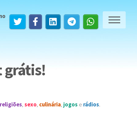
 no
ME
grátis!
religiões
,
sexo
,
culinária
,
jogos
e
rádios
.