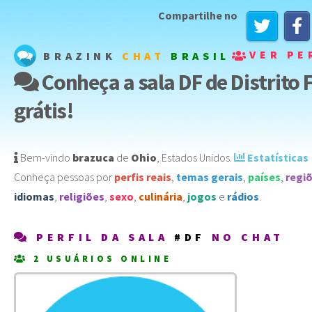
Compartilhe no
VER PE
BRAZINK
CHAT
BRASIL
Conheça a sala DF de Distrito 
grátis!
Bem-vindo
brazuca
de
Ohio
,
Estados Unidos
️.
Estatísticas
Conheça pessoas por
perfis reais
,
temas gerais
,
países
,
regi
idiomas
,
religiões
,
sexo
,
culinária
,
jogos
e
rádios
.
PERFIL DA SALA
#DF
NO CHAT
2 USUÁRIOS ONLINE