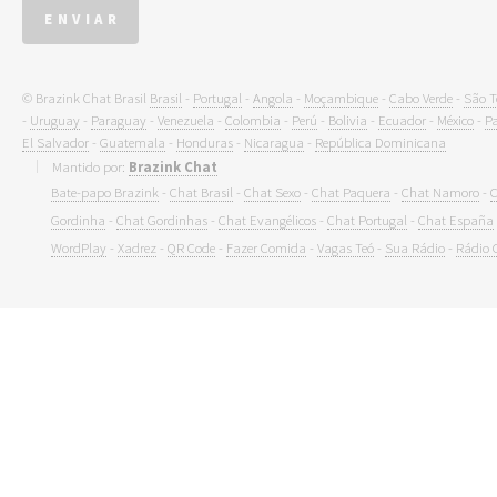
© Brazink Chat Brasil
Brasil
-
Portugal
-
Angola
-
Moçambique
-
Cabo Verde
-
São T
-
Uruguay
-
Paraguay
-
Venezuela
-
Colombia
-
Perú
-
Bolivia
-
Ecuador
-
México
-
P
El Salvador
-
Guatemala
-
Honduras
-
Nicaragua
-
República Dominicana
Mantido por:
Brazink Chat
Bate-papo Brazink
-
Chat Brasil
-
Chat Sexo
-
Chat Paquera
-
Chat Namoro
-
C
Gordinha
-
Chat Gordinhas
-
Chat Evangélicos
-
Chat Portugal
-
Chat España
WordPlay
-
Xadrez
-
QR Code
-
Fazer Comida
-
Vagas Teó
-
Sua Rádio
-
Rádio 