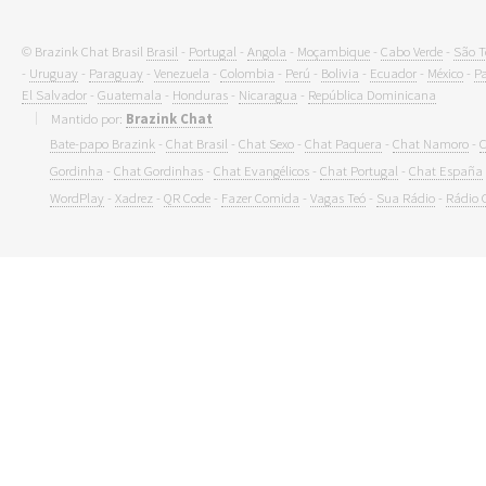
© Brazink Chat Brasil
Brasil
-
Portugal
-
Angola
-
Moçambique
-
Cabo Verde
-
São T
-
Uruguay
-
Paraguay
-
Venezuela
-
Colombia
-
Perú
-
Bolivia
-
Ecuador
-
México
-
P
El Salvador
-
Guatemala
-
Honduras
-
Nicaragua
-
República Dominicana
Mantido por:
Brazink Chat
Bate-papo Brazink
-
Chat Brasil
-
Chat Sexo
-
Chat Paquera
-
Chat Namoro
-
C
Gordinha
-
Chat Gordinhas
-
Chat Evangélicos
-
Chat Portugal
-
Chat España
WordPlay
-
Xadrez
-
QR Code
-
Fazer Comida
-
Vagas Teó
-
Sua Rádio
-
Rádio 