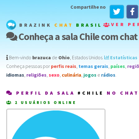
Compartilhe no
VER PE
BRAZINK
CHAT
BRASIL
Conheça a sala Chile com chat 
Bem-vindo
brazuca
de
Ohio
,
Estados Unidos
️.
Estatísticas
Conheça pessoas por
perfis reais
,
temas gerais
,
países
,
regi
idiomas
,
religiões
,
sexo
,
culinária
,
jogos
e
rádios
.
PERFIL DA SALA
#CHILE
NO CHA
2 USUÁRIOS ONLINE