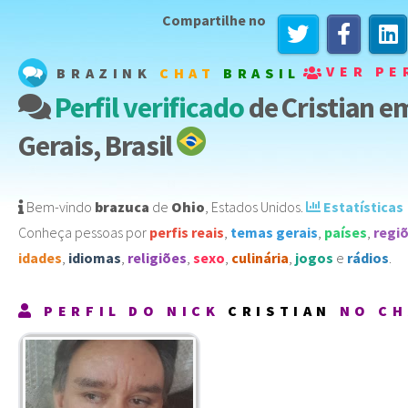
Compartilhe no
VER PE
BRAZINK
CHAT
BRASIL
Perfil verificado
de Cristian e
Gerais, Brasil
Bem-vindo
brazuca
de
Ohio
,
Estados Unidos
️.
Estatísticas
Conheça pessoas por
perfis reais
,
temas gerais
,
países
,
regi
idades
,
idiomas
,
religiões
,
sexo
,
culinária
,
jogos
e
rádios
.
PERFIL DO NICK
CRISTIAN
NO CH