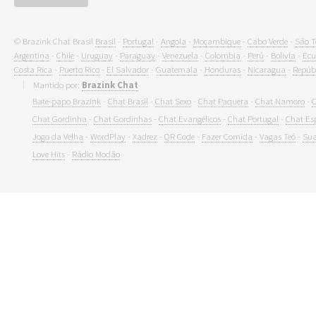
© Brazink Chat Brasil
Brasil
-
Portugal
-
Angola
-
Moçambique
-
Cabo Verde
-
São T
Argentina
-
Chile
-
Uruguay
-
Paraguay
-
Venezuela
-
Colombia
-
Perú
-
Bolivia
-
Ecu
Costa Rica
-
Puerto Rico
-
El Salvador
-
Guatemala
-
Honduras
-
Nicaragua
-
Repúb
Mantido por:
Brazink Chat
Bate-papo Brazink
-
Chat Brasil
-
Chat Sexo
-
Chat Paquera
-
Chat Namoro
-
C
Chat Gordinha
-
Chat Gordinhas
-
Chat Evangélicos
-
Chat Portugal
-
Chat Es
Jogo da Velha
-
WordPlay
-
Xadrez
-
QR Code
-
Fazer Comida
-
Vagas Teó
-
Sua
Love Hits
-
Rádio Modão