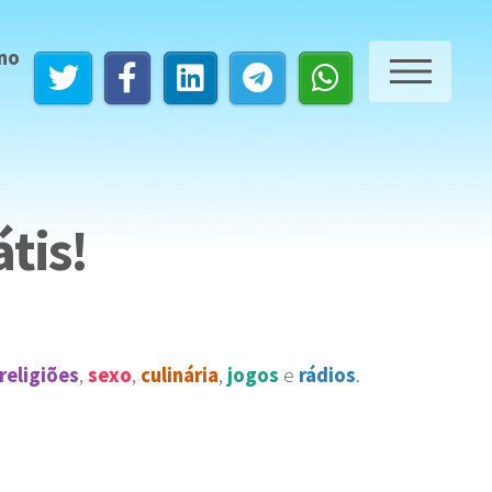
 no
ME
tis!
religiões
,
sexo
,
culinária
,
jogos
e
rádios
.