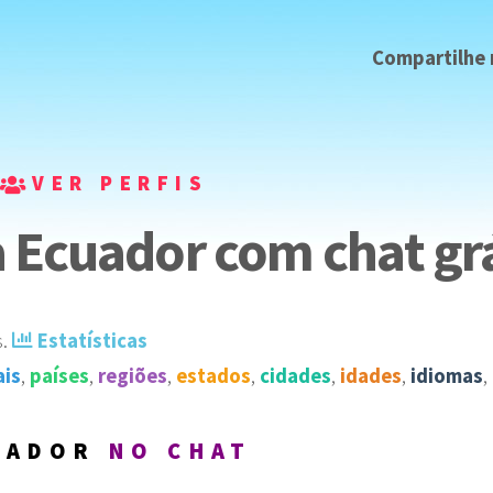
Compartilhe
VER PERFIS
 Ecuador com chat grá
s
️.
Estatísticas
ais
,
países
,
regiões
,
estados
,
cidades
,
idades
,
idiomas
,
UADOR
NO CHAT