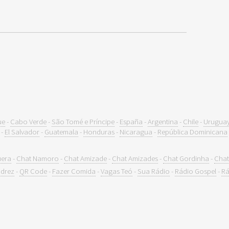
ue
-
Cabo Verde
-
São Tomé e Príncipe
-
España
-
Argentina
-
Chile
-
Urugua
-
El Salvador
-
Guatemala
-
Honduras
-
Nicaragua
-
República Dominicana
uera
-
Chat Namoro
-
Chat Amizade
-
Chat Amizades
-
Chat Gordinha
-
Chat
drez
-
QR Code
-
Fazer Comida
-
Vagas Teó
-
Sua Rádio
-
Rádio Gospel
-
Rá