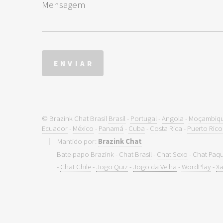
© Brazink Chat Brasil
Brasil
-
Portugal
-
Angola
-
Moçambiq
Ecuador
-
México
-
Panamá
-
Cuba
-
Costa Rica
-
Puerto Rico
Mantido por:
Brazink Chat
Bate-papo Brazink
-
Chat Brasil
-
Chat Sexo
-
Chat Paq
-
Chat Chile
-
Jogo Quiz
-
Jogo da Velha
-
WordPlay
-
Xa