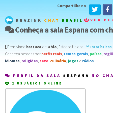
Compartilhe no
VER PE
BRAZINK
CHAT
BRASIL
Conheça a sala Espana com cha
Bem-vindo
brazuca
de
Ohio
,
Estados Unidos
️.
Estatísticas
Conheça pessoas por
perfis reais
,
temas gerais
,
países
,
regi
idiomas
,
religiões
,
sexo
,
culinária
,
jogos
e
rádios
.
PERFIL DA SALA
#ESPANA
NO CH
2 USUÁRIOS ONLINE