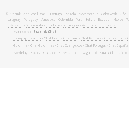
© Brazink Chat Brasil
Brasil
-
Portugal
-
Angola
-
Moçambique
-
Cabo Verde
-
São T
-
Uruguay
-
Paraguay
-
Venezuela
-
Colombia
-
Perú
-
Bolivia
-
Ecuador
-
México
-
P
El Salvador
-
Guatemala
-
Honduras
-
Nicaragua
-
República Dominicana
Mantido por:
Brazink Chat
Bate-papo Brazink
-
Chat Brasil
-
Chat Sexo
-
Chat Paquera
-
Chat Namoro
-
C
Gordinha
-
Chat Gordinhas
-
Chat Evangélicos
-
Chat Portugal
-
Chat España
WordPlay
-
Xadrez
-
QR Code
-
Fazer Comida
-
Vagas Teó
-
Sua Rádio
-
Rádio 