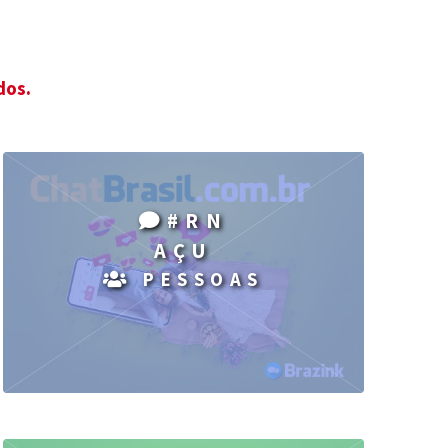
dos.
#RN
AÇU
PESSOAS