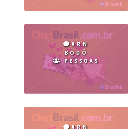
#RN
BODÓ
PESSOAS
#RN