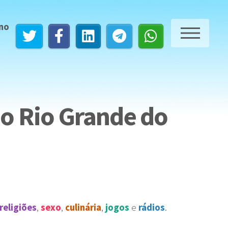
 no
ME
o Rio Grande do
religiões
,
sexo
,
culinária
,
jogos
e
rádios
.