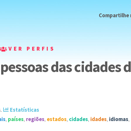
Compartilhe
VER PERFIS
pessoas das cidades d
s
️.
Estatísticas
ais
,
países
,
regiões
,
estados
,
cidades
,
idades
,
idiomas
,