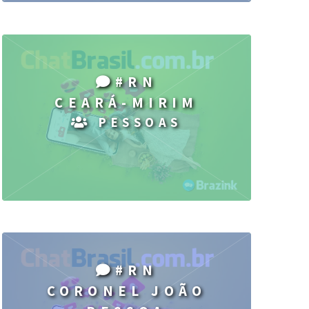
#RN
CEARÁ-MIRIM
PESSOAS
#RN
CORONEL JOÃO