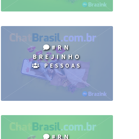
#RN
BREJINHO
PESSOAS
#RN