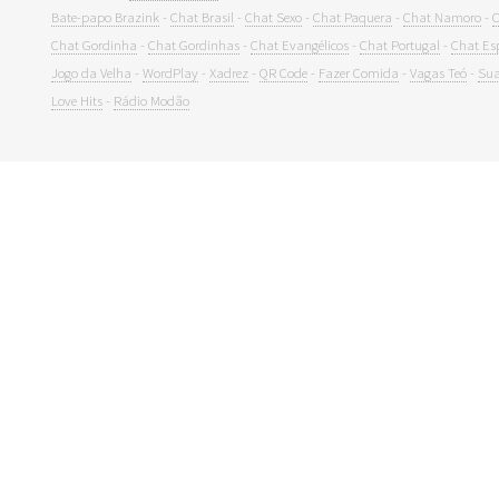
Bate-papo Brazink
-
Chat Brasil
-
Chat Sexo
-
Chat Paquera
-
Chat Namoro
-
C
Chat Gordinha
-
Chat Gordinhas
-
Chat Evangélicos
-
Chat Portugal
-
Chat Es
Jogo da Velha
-
WordPlay
-
Xadrez
-
QR Code
-
Fazer Comida
-
Vagas Teó
-
Sua
Love Hits
-
Rádio Modão