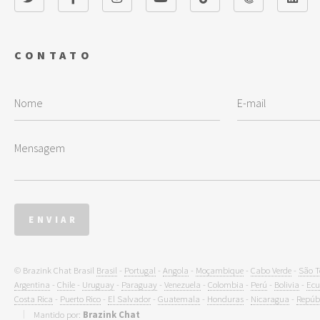
CONTATO
© Brazink Chat Brasil
Brasil
-
Portugal
-
Angola
-
Moçambique
-
Cabo Verde
-
São T
Argentina
-
Chile
-
Uruguay
-
Paraguay
-
Venezuela
-
Colombia
-
Perú
-
Bolivia
-
Ecu
Costa Rica
-
Puerto Rico
-
El Salvador
-
Guatemala
-
Honduras
-
Nicaragua
-
Repúb
Mantido por:
Brazink Chat