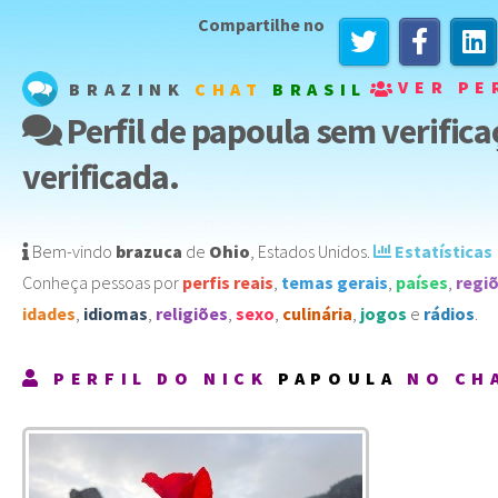
Compartilhe no
VER PE
BRAZINK
CHAT
BRASIL
Perfil de papoula sem verifica
verificada.
Bem-vindo
brazuca
de
Ohio
,
Estados Unidos
️.
Estatísticas
Conheça pessoas por
perfis reais
,
temas gerais
,
países
,
regi
idades
,
idiomas
,
religiões
,
sexo
,
culinária
,
jogos
e
rádios
.
PERFIL DO NICK
PAPOULA
NO CH